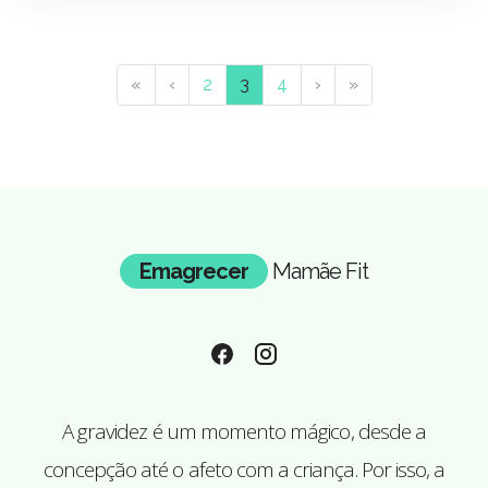
«
‹
2
3
4
›
»
Emagrecer
Mamãe Fit
A gravidez é um momento mágico, desde a
concepção até o afeto com a criança. Por isso, a